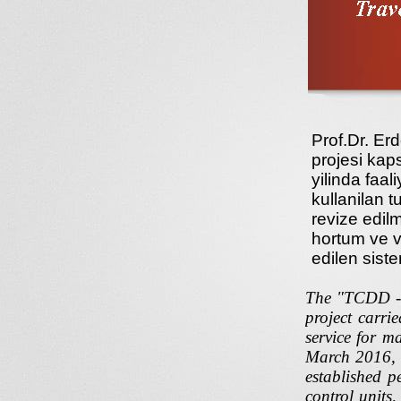
Prof.Dr. Er
projesi kap
yilinda faa
kullanilan 
revize edilm
hortum ve ve
edilen siste
The "TCDD - 
project carr
service for m
March 2016, a
established p
control units