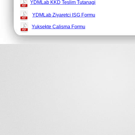
YDMLab KKD Teslim Tutanagi
YDMLab Ziyaretci ISG Formu
Yuksekte Calisma Formu