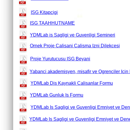
ISG Kitapcigi
ISG TAAHHUTNAME
YDMLab is Sagligi ve Guvenligi Semineri
Ornek Proje Calisani Calisma Izni Dilekcesi
Proje Yurutucusu ISG Beyani
Yabanci akademisyen, misafir ve Ogrenciler Icin 
YDMLab Dis Kaynakli Calisanlar Formu
YDMLab Gunluk Is Formu
YDMLab Is Sagligi ve Guvenligi Emniyet ve Dene
YDMLab Is Sagligi ve Guvenligi Emniyet ve Deney